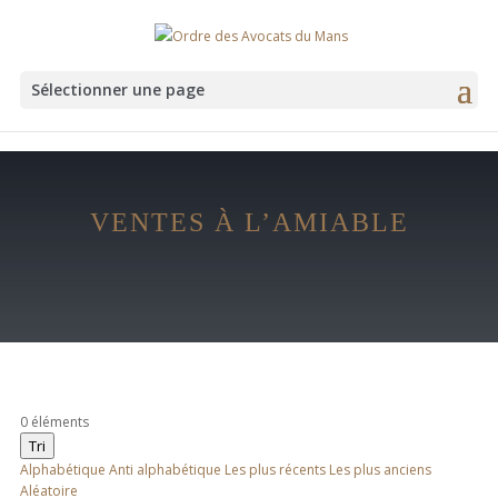
Sélectionner une page
VENTES À L’AMIABLE
0
éléments
Tri
Alphabétique
Anti alphabétique
Les plus récents
Les plus anciens
Aléatoire