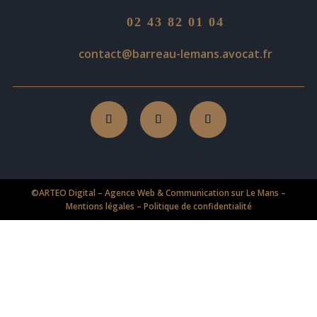
02 43 82 01 04
contact@barreau-lemans.avocat.fr
©
ARTEO Digital – Agence Web & Communication sur Le Mans
–
Mentions légales
–
Politique de confidentialité