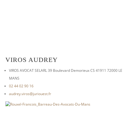
VIROS AUDREY
VIROS AVOCAT SELARL 39 Boulevard Demorieux CS 41911 72000 LE
MANS
02 44 02 90 16
audrey.viros@juriouest.fr